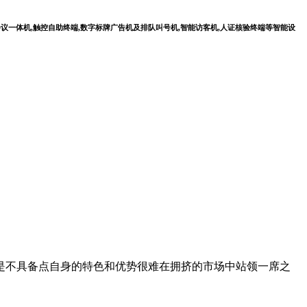
会议一体机,触控自助终端,数字标牌广告机及排队叫号机,智能访客机,人证核验终端等智能设
是不具备点自身的特色和优势很难在拥挤的市场中站领一席之