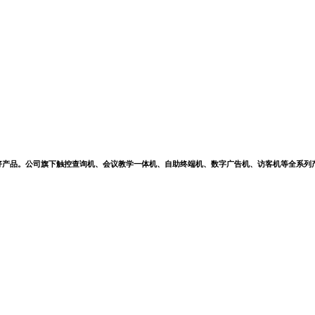
好产品。公司旗下触控查询机、会议教学一体机、自助终端机、数字广告机、访客机等全系列