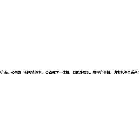
好产品。公司旗下触控查询机、会议教学一体机、自助终端机、数字广告机、访客机等全系列