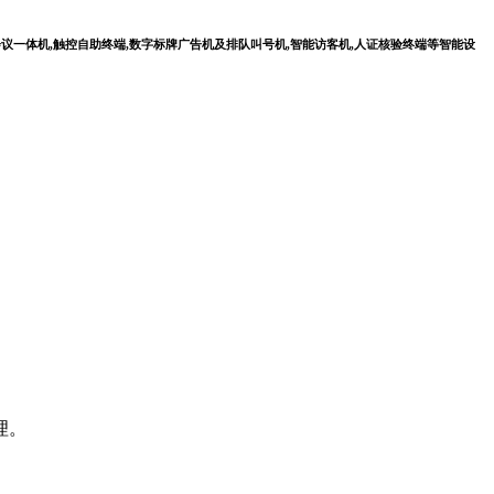
会议一体机,触控自助终端,数字标牌广告机及排队叫号机,智能访客机,人证核验终端等智能设
理。