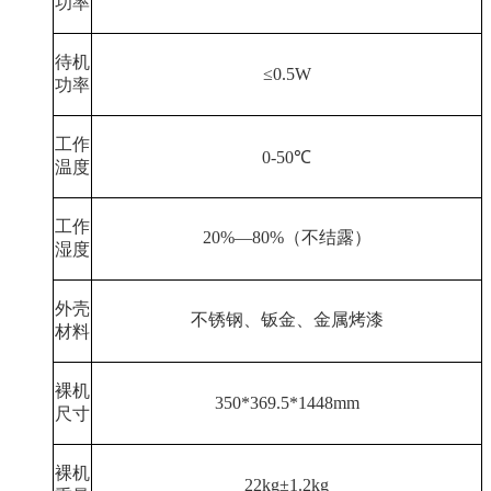
功率
待机
≤
0.5W
功率
工作
0-50
℃
温度
工作
20%
—
80%
（不结露）
湿度
外壳
不锈钢、钣金、金属烤漆
材料
裸机
350*369.5*1448mm
尺寸
裸机
22kg
±
1.2kg