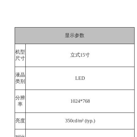
显示参数
机型
立式
15
寸
尺寸
液晶
LED
类别
分辨
1024*768
率
亮度
350cd/m
²
(typ.)