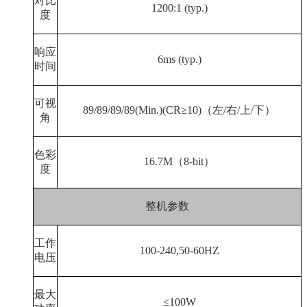
对比
1200:1 (typ.)
度
响应
6ms (typ.)
时间
可视
89/89/89/89(Min.)(CR
≥
10)
（左
/
右
/
上
/
下）
角
色彩
16.7M
（
8-bit
）
度
整机参数
工作
100-240,50-60HZ
电压
最大
≤
100W