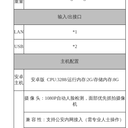
重量
输入
/
出接口
LAN
*1
USB
*2
主机配置
安卓
安卓版
CPU:3288/
运行内存
:2G/
存储内存
:8G
主机
摄 像 头：
1080P
自动人脸检测，面部优先抓拍摄像
机
兼 容 性：支持公安内网接入（需专业人士操作）