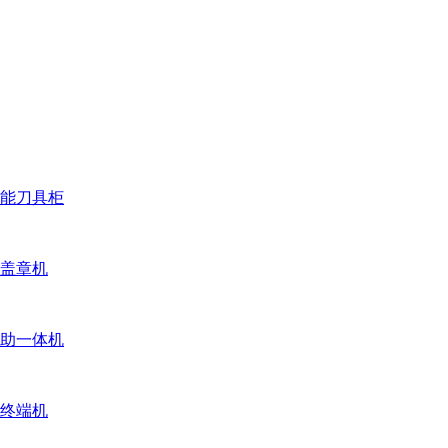
能刀具柜
盖章机
助一体机
终端机