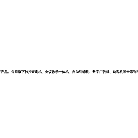
好产品。公司旗下触控查询机、会议教学一体机、自助终端机、数字广告机、访客机等全系列