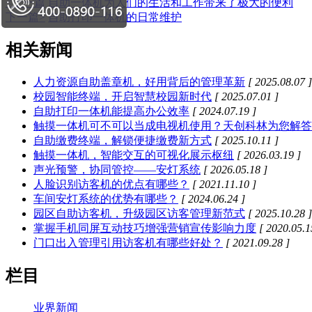
<上一篇
自助一体机为人们的生活和工作带来了极大的便利
下一篇>
自助打印一体机的日常维护
相关新闻
人力资源自助盖章机，好用背后的管理革新​
[ 2025.08.07 ]
校园智能终端，开启智慧校园新时代
[ 2025.07.01 ]
自助打印一体机能提高办公效率
[ 2024.07.19 ]
触摸一体机可不可以当成电视机使用？天创科林为您解答
自助缴费终端，解锁便捷缴费新方式​
[ 2025.10.11 ]
触摸一体机，智能交互的可视化展示枢纽
[ 2026.03.19 ]
声光预警，协同管控——安灯系统
[ 2026.05.18 ]
人脸识别访客机的优点有哪些？
[ 2021.11.10 ]
车间安灯系统的优势有哪些？
[ 2024.06.24 ]
园区自助访客机，升级园区访客管理新范式
[ 2025.10.28 ]
掌握手机同屏互动技巧增强营销宣传影响力度
[ 2020.05.1
门口出入管理引用访客机有哪些好处？
[ 2021.09.28 ]
栏目
业界新闻