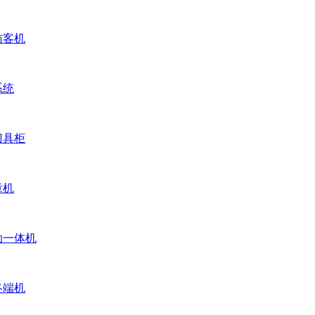
访客机
系统
刀具柜
章机
助一体机
终端机