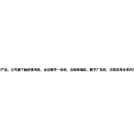
好产品。公司旗下触控查询机、会议教学一体机、自助终端机、数字广告机、访客机等全系列