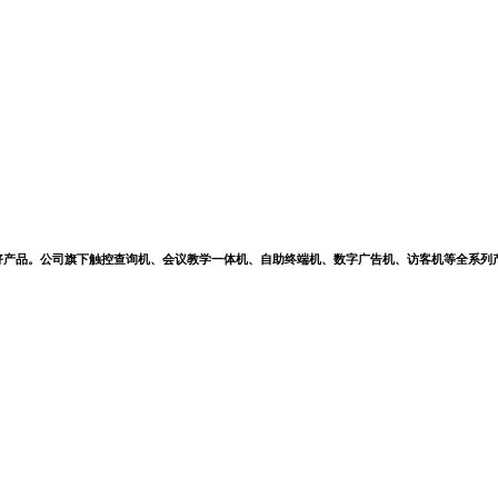
好产品。公司旗下触控查询机、会议教学一体机、自助终端机、数字广告机、访客机等全系列