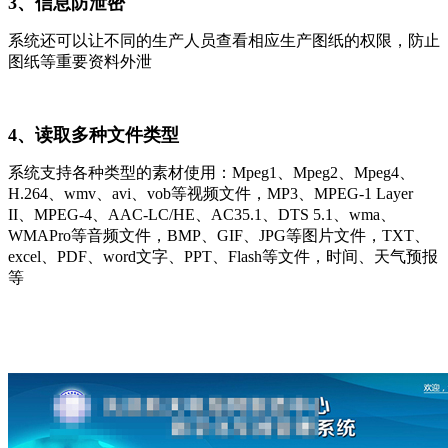
3、
信息防泄密
系统还可以让不同的生产人员查看相应生产图纸的权限，防止
图纸等重要资料外泄
4、
读取多种文件类型
系统支持各种类型的素材使用：
Mpeg1
、
Mpeg2
、
Mpeg4
、
H.264
、
wmv
、
avi
、
vob
等视频文件，
MP3
、
MPEG-1 Layer
II
、
MPEG-4
、
AAC-LC/HE
、
AC35.1
、
DTS 5.1
、
wma
、
WMAPro
等音频文件，
BMP
、
GIF
、
JPG
等图片文件，
TXT
、
excel
、
PDF
、
word
文字、
PPT
、
Flash
等文件，时间、天气预报
等