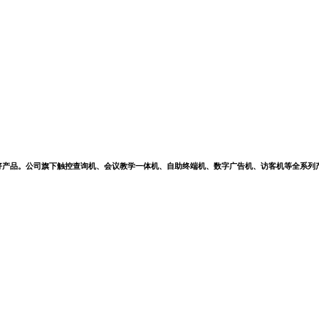
好产品。公司旗下触控查询机、会议教学一体机、自助终端机、数字广告机、访客机等全系列