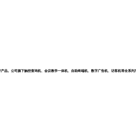
好产品。公司旗下触控查询机、会议教学一体机、自助终端机、数字广告机、访客机等全系列