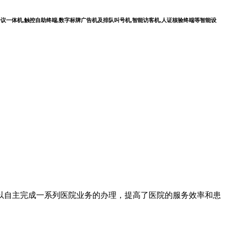
会议一体机,触控自助终端,数字标牌广告机及排队叫号机,智能访客机,人证核验终端等智能设
以自主完成一系列医院业务的办理，提高了医院的服务效率和患