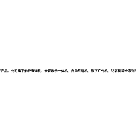
好产品。公司旗下触控查询机、会议教学一体机、自助终端机、数字广告机、访客机等全系列