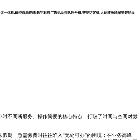
会议一体机,触控自助终端,数字标牌广告机及排队叫号机,智能访客机,人证核验终端等智能设
小时不间断服务、操作简便的核心特点，打破了时间与空间对缴
假期，急需缴费时往往陷入“无处可办”的困境；在业务高峰