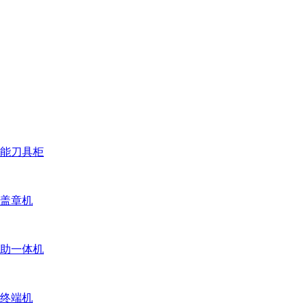
能刀具柜
盖章机
助一体机
终端机