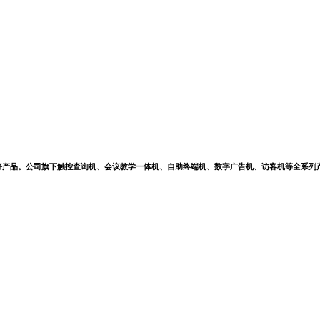
好产品。公司旗下触控查询机、会议教学一体机、自助终端机、数字广告机、访客机等全系列